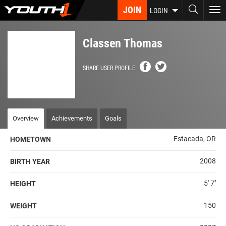
Skip
JOIN
To
LOGIN
to
nav
main
content
Classen Thomas
SHARE USER PROFILE
Overview
Achievements
Goals
Estacada, OR
HOMETOWN
2008
BIRTH YEAR
5' 7''
HEIGHT
150
WEIGHT