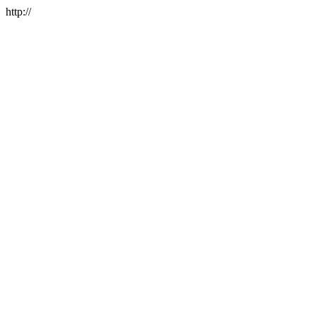
http://